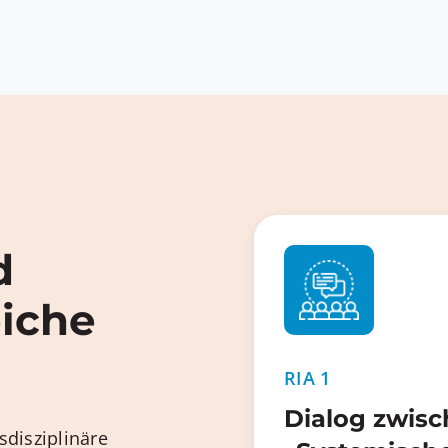
d
eiche
RIA 1
Dialog zwis
sdisziplinäre