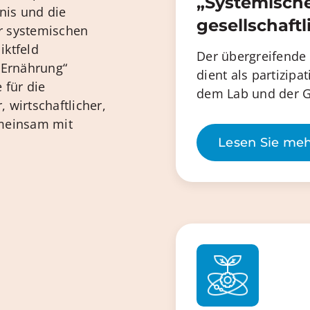
„Systemische
nis und die
gesellschaft
r systemischen
iktfeld
Der übergreifende
d Ernährung“
dient als partizipa
 für die
dem Lab und der G
 wirtschaftlicher,
emeinsam mit
Lesen Sie me