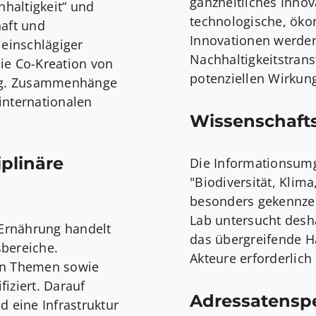
ganzheitliches Inno
haltigkeit“ und
technologische, öko
haft und
Innovationen werden
g einschlägiger
Nachhaltigkeitstrans
ie Co-Kreation von
potenziellen Wirkun
ung. Zusammenhänge
internationalen
Wissenschaft
iplinäre
Die Informationsum
"Biodiversität, Klim
besonders gekennzei
Lab untersucht desh
 Ernährung handelt
das übergreifende H
sbereiche.
Akteure erforderlich 
sen Themen sowie
iziert. Darauf
Adressatenspe
 eine Infrastruktur