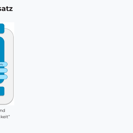
satz
und
keit“